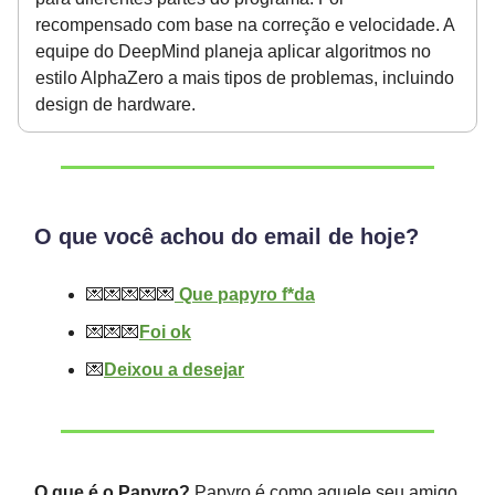
recompensado com base na correção e velocidade. A
equipe do DeepMind planeja aplicar algoritmos no
estilo AlphaZero a mais tipos de problemas, incluindo
design de hardware.
O que você achou do email de hoje?
💌💌💌💌💌
Que papyro f*da
💌💌💌
Foi ok
💌
Deixou a desejar
O que é o Papyro?
Papyro é como aquele seu amigo